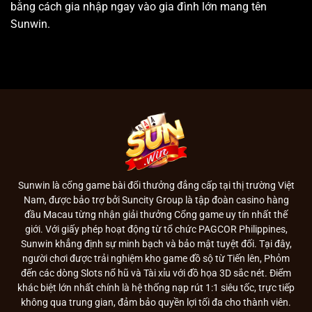
bằng cách gia nhập ngay vào gia đình lớn mang tên
Sunwin.
Sunwin
là cổng game bài đổi thưởng đẳng cấp tại thị trường Việt
Nam, được bảo trợ bởi Suncity Group là tập đoàn casino hàng
đầu Macau từng nhận giải thưởng Cổng game uy tín nhất thế
giới. Với giấy phép hoạt động từ tổ chức PAGCOR Philippines,
Sunwin khẳng định sự minh bạch và bảo mật tuyệt đối. Tại đây,
người chơi được trải nghiệm kho game đồ sộ từ Tiến lên, Phỏm
đến các dòng Slots nổ hũ và Tài xỉu với đồ họa 3D sắc nét. Điểm
khác biệt lớn nhất chính là hệ thống nạp rút 1:1 siêu tốc, trực tiếp
không qua trung gian, đảm bảo quyền lợi tối đa cho thành viên.