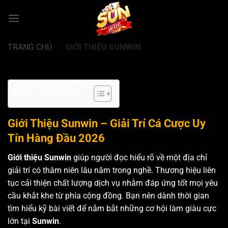
Bỏ
qua
nội
dung
TRANG CHỦ
»
GIỚI THIỆU SUNWIN
Mục lục bài viết
Giới Thiệu Sunwin – Giải Trí Cá Cược Uy
Tín Hàng Đầu 2026
Giới thiệu Sunwin
giúp người đọc hiểu rõ về một địa chỉ
giải trí có thâm niên lâu năm trong nghề. Thương hiệu liên
tục cải thiện chất lượng dịch vụ nhằm đáp ứng tốt mọi yêu
cầu khắt khe từ phía cộng đồng. Bạn nên dành thời gian
tìm hiểu kỹ bài viết để nắm bắt những cơ hội làm giàu cực
lớn tại
Sunwin
.