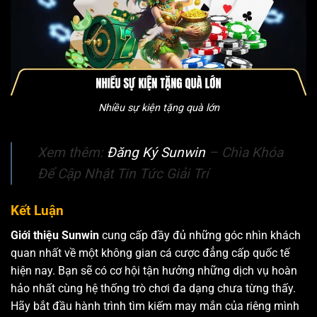
Nhiều sự kiện tặng quà lớn
Xem thêm:
Đăng Ký Sunwin
– Chìa Khóa
Để Cập Nhật Tin Tức Giải Trí
Kết Luận
Giới thiệu Sunwin
cung cấp đầy đủ những góc nhìn khách
quan nhất về một không gian cá cược đẳng cấp quốc tế
hiện nay. Bạn sẽ có cơ hội tận hưởng những dịch vụ hoàn
hảo nhất cùng hệ thống trò chơi đa dạng chưa từng thấy.
Hãy bắt đầu hành trình tìm kiếm may mắn của riêng mình