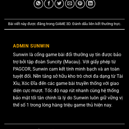
Bài viết này được đăng trong
GAME 3D
. Đánh dấu
liên kết thường trực
.
ADMIN SUNWIN
Sunwin là cổng game bài đổi thưởng uy tín được bảo
trợ bởi tập đoàn Suncity (Macau). Với giấy phép từ
PAGCOR, Sunwin cam kết tính minh bạch và an toàn
tuyệt đối. Nền tảng sở hữu kho trò chơi đa dạng từ Tài
Xỉu, Xóc Đĩa đến các game bài truyền thống với giao
diện cực mượt. Tốc độ nạp rút nhanh cùng hệ thống
bảo mật tối tân chính là lý do Sunwin luôn giữ vững vị
thế số 1 trong lòng hàng triệu game thủ hiện nay.