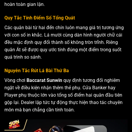
hoàn toàn gian lận.
Quy Tắc Tính Điểm Số Tổng Quát
Các quân bài từ hai đến chín luôn mang giá trị tương ứng
với con số in khắc. Lá mười cùng dàn hình người chữ cái
đều mặc định quy đổi thành số không tròn trĩnh. Riêng
quân Át sẽ được quy ước tính đúng một điểm trong suốt
quá trình so sánh.
Nguyên Tắc Rút Lá Bài Thứ Ba
Vòng chơi
Baccarat Sunwin
quy định tương đối nghiêm
ngặt về điều kiện nhận thêm thẻ phụ. Cửa Banker hay
Player phụ thuộc lớn vào tổng số điểm hai quân đầu tiên
gộp lại. Dealer lập tức tự động thực hiện thao tác chuyên
môn mà bạn chẳng cần tính toán.