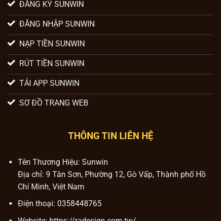
ĐĂNG KÝ SUNWIN
ĐĂNG NHẬP SUNWIN
NẠP TIỀN SUNWIN
RÚT TIỀN SUNWIN
TẢI APP SUNWIN
SƠ ĐỒ TRANG WEB
THÔNG TIN LIÊN HỆ
Tên Thương Hiệu: Sunwin
Địa chỉ: 9 Tân Sơn, Phường 12, Gò Vấp, Thành phố Hồ
Chí Minh, Việt Nam
Điện thoại: 0358448765
Website:
https://radesign.com.tw/