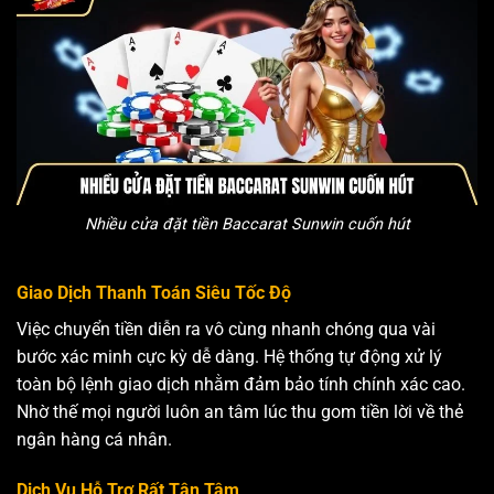
Nhiều cửa đặt tiền Baccarat Sunwin cuốn hút
Giao Dịch Thanh Toán Siêu Tốc Độ
Việc chuyển tiền diễn ra vô cùng nhanh chóng qua vài
bước xác minh cực kỳ dễ dàng. Hệ thống tự động xử lý
toàn bộ lệnh giao dịch nhằm đảm bảo tính chính xác cao.
Nhờ thế mọi người luôn an tâm lúc thu gom tiền lời về thẻ
ngân hàng cá nhân.
Dịch Vụ Hỗ Trợ Rất Tận Tâm