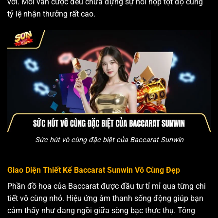
vời. Mỗi ván cược đều chứa đựng sự hồi hộp tột độ cùng
tỷ lệ nhận thưởng rất cao.
Sức hút vô cùng đặc biệt của Baccarat Sunwin
Giao Diện Thiết Kế Baccarat Sunwin Vô Cùng Đẹp
Phần đồ họa của Baccarat được đầu tư tỉ mỉ qua từng chi
tiết vô cùng nhỏ. Hiệu ứng âm thanh sống động giúp bạn
cảm thấy như đang ngồi giữa sòng bạc thực thụ. Tông