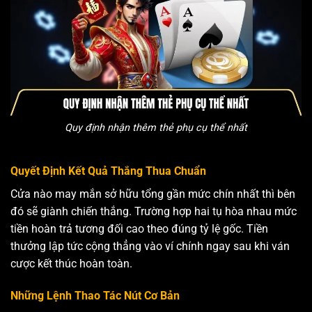
Quy định nhận thêm thẻ phụ cụ thể nhất
Quyết Định Kết Quả Thắng Thua Chuẩn
Cửa nào may mắn sở hữu tổng gần mức chín nhất thì bên
đó sẽ giành chiến thắng. Trường hợp hai tụ hòa nhau mức
tiền hoàn trả tương đối cao theo đúng tỷ lệ gốc. Tiền
thưởng lập tức cộng thẳng vào ví chính ngay sau khi ván
cược kết thúc hoàn toàn.
Những Lệnh Thao Tác Nút Cơ Bản