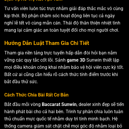
Tư vấn viên luôn túc trực nhằm giải đáp thắc mắc vô cùng
kịp thời. Bộ phận chăm sóc hoạt động liên tục cả ngày
nghỉ lễ tết vô cùng mẫn cán. Thái độ thân thiện nhiệt tình
mang lại cảm giác an toàn tuyệt đối cho mọi người chơi.
Hướng Dẫn Luật Tham Gia Chi Tiết
Tham gia nền tảng trực tuyến hấp dẫn đòi hỏi bạn nắm
vững các quy tắc cốt lõi. Sảnh
game 3D
Sunwin thiết lập
mọi điều khoản công khai nhằm bảo vệ hội viên cực kỳ tốt.
Bất cứ ai cũng cần hiểu rõ cách thức tính điểm trước khi
bắt đầu thử sức.
Cách Thức Chia Bài Rất Cơ Bản
Bắt đầu mỗi vòng
Baccarat Sunwin
, dealer xinh đẹp sẽ tiến
hành phát bài cho cả hai bên. Trình tự phân chia luôn tuân
thủ chuẩn mực quốc tế nhằm duy trì tính minh bạch. Hệ
thống camera giám sát chặt chẽ mọi góc độ nhằm loại bỏ