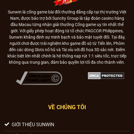
Sunwin
là cổng game bài đổi thưởng đẳng cấp tại thị trường Việt
Nam, được bảo trợ bởi Suncity Group là tập đoàn casino hàng
đầu Macau từng nhận giải thưởng Cổng game uy tín nhất thế
giới. Với giấy phép hoạt động từ tổ chức PAGCOR Philippines,
Sunwin khẳng định sự minh bạch và bảo mật tuyệt đối. Tại đây,
người chơi được trải nghiệm kho game đồ sộ từ Tiến lên, Phỏm
đến các dòng Slots nổ hũ và Tài xỉu với đồ họa 3D sắc nét. Điểm
khác biệt lớn nhất chính là hệ thống nạp rút 1:1 siêu tốc, trực tiếp
không qua trung gian, đảm bảo quyền lợi tối đa cho thành viên.
VỀ CHÚNG TÔI
GIỚI THIỆU SUNWIN