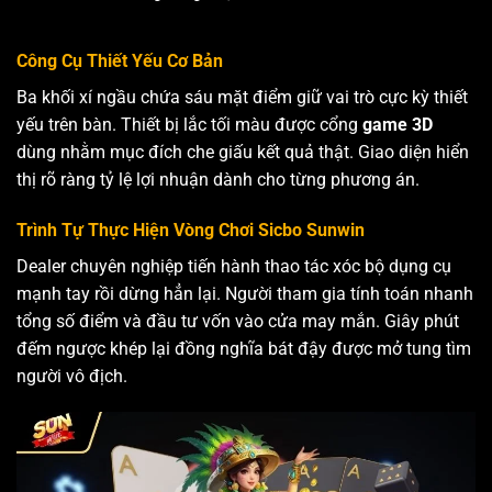
Công Cụ Thiết Yếu Cơ Bản
Ba khối xí ngầu chứa sáu mặt điểm giữ vai trò cực kỳ thiết
yếu trên bàn. Thiết bị lắc tối màu được cổng
game 3D
dùng nhằm mục đích che giấu kết quả thật. Giao diện hiển
thị rõ ràng tỷ lệ lợi nhuận dành cho từng phương án.
Trình Tự Thực Hiện Vòng Chơi Sicbo Sunwin
Dealer chuyên nghiệp tiến hành thao tác xóc bộ dụng cụ
mạnh tay rồi dừng hẳn lại. Người tham gia tính toán nhanh
tổng số điểm và đầu tư vốn vào cửa may mắn. Giây phút
đếm ngược khép lại đồng nghĩa bát đậy được mở tung tìm
người vô địch.