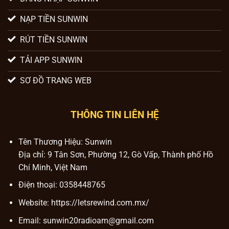
NẠP TIỀN SUNWIN
RÚT TIỀN SUNWIN
TẢI APP SUNWIN
SƠ ĐỒ TRANG WEB
THÔNG TIN LIÊN HỆ
Tên Thương Hiệu: Sunwin
Địa chỉ: 9 Tân Sơn, Phường 12, Gò Vấp, Thành phố Hồ
Chí Minh, Việt Nam
Điện thoại: 0358448765
Website:
https://letsrewind.com.mx/
Email:
sunwin20radioam@gmail.com