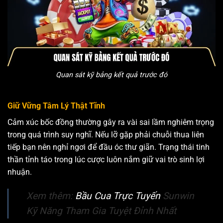
Quan sát kỹ bảng kết quả trước đó
Giữ Vững Tâm Lý Thật Tĩnh
Cảm xúc bốc đồng thường gây ra vài sai lầm nghiêm trọng
trong quá trình suy nghĩ. Nếu lỡ gặp phải chuỗi thua liên
tiếp bạn nên nghỉ ngơi để đầu óc thư giãn. Trạng thái tinh
thần tỉnh táo trong lúc cược luôn nắm giữ vai trò sinh lợi
nhuận.
Xem thêm:
Bầu Cua Trực Tuyến
Sunwin
Kỹ Năng Tham Gia Tuyệt Đỉnh Nhất